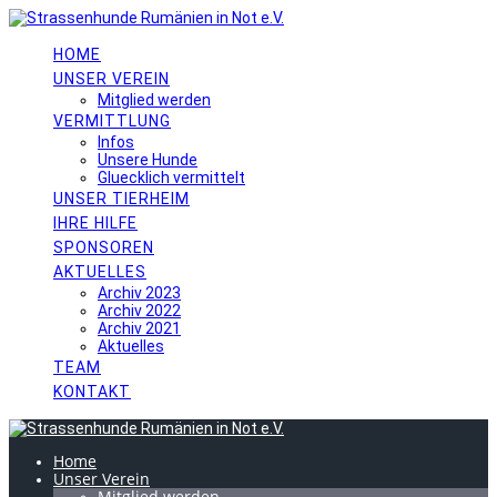
Skip
to
content
HOME
UNSER VEREIN
Mitglied werden
VERMITTLUNG
Infos
Unsere Hunde
Gluecklich vermittelt
UNSER TIERHEIM
IHRE HILFE
SPONSOREN
AKTUELLES
Archiv 2023
Archiv 2022
Archiv 2021
Aktuelles
TEAM
KONTAKT
Home
Unser Verein
Mitglied werden