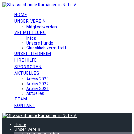
Skip
to
content
HOME
UNSER VEREIN
Mitglied werden
VERMITTLUNG
Infos
Unsere Hunde
Gluecklich vermittelt
UNSER TIERHEIM
IHRE HILFE
SPONSOREN
AKTUELLES
Archiv 2023
Archiv 2022
Archiv 2021
Aktuelles
TEAM
KONTAKT
Home
Unser Verein
Mitglied werden