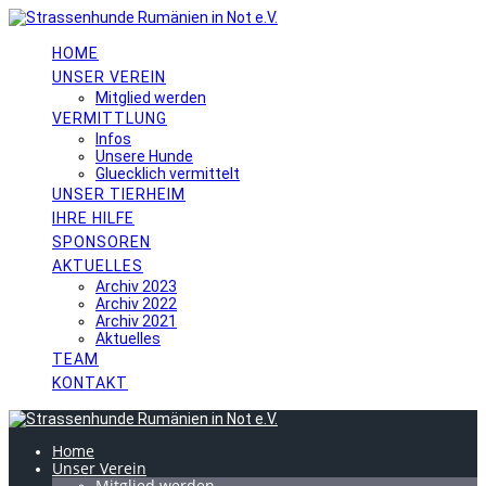
Skip
to
content
HOME
UNSER VEREIN
Mitglied werden
VERMITTLUNG
Infos
Unsere Hunde
Gluecklich vermittelt
UNSER TIERHEIM
IHRE HILFE
SPONSOREN
AKTUELLES
Archiv 2023
Archiv 2022
Archiv 2021
Aktuelles
TEAM
KONTAKT
Home
Unser Verein
Mitglied werden