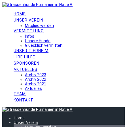
Skip
to
content
HOME
UNSER VEREIN
Mitglied werden
VERMITTLUNG
Infos
Unsere Hunde
Gluecklich vermittelt
UNSER TIERHEIM
IHRE HILFE
SPONSOREN
AKTUELLES
Archiv 2023
Archiv 2022
Archiv 2021
Aktuelles
TEAM
KONTAKT
Home
Unser Verein
Mitglied werden