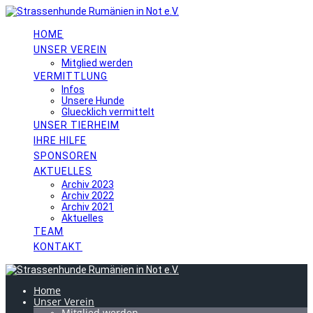
Skip
to
content
HOME
UNSER VEREIN
Mitglied werden
VERMITTLUNG
Infos
Unsere Hunde
Gluecklich vermittelt
UNSER TIERHEIM
IHRE HILFE
SPONSOREN
AKTUELLES
Archiv 2023
Archiv 2022
Archiv 2021
Aktuelles
TEAM
KONTAKT
Home
Unser Verein
Mitglied werden