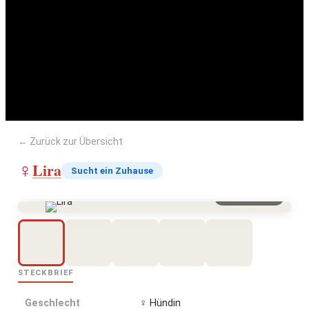
Lira
← Zurück zur Übersicht
Lira
♀
Sucht ein Zuhause
Vergrößern
STECKBRIEF
Geschlecht
♀ Hündin