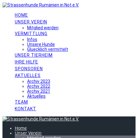
Skip
to
content
HOME
UNSER VEREIN
Mitglied werden
VERMITTLUNG
Infos
Unsere Hunde
Gluecklich vermittelt
UNSER TIERHEIM
IHRE HILFE
SPONSOREN
AKTUELLES
Archiv 2023
Archiv 2022
Archiv 2021
Aktuelles
TEAM
KONTAKT
Home
Unser Verein
Mitglied werden