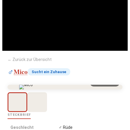
Mico
← Zurück zur Übersicht
Mico
♂
Sucht ein Zuhause
Vergrößern
STECKBRIEF
Geschlecht
♂ Rüde