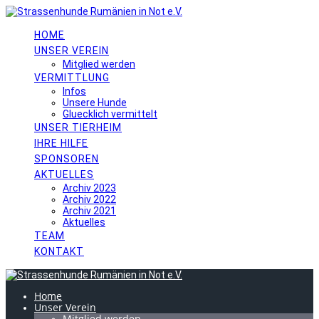
Skip
to
content
HOME
UNSER VEREIN
Mitglied werden
VERMITTLUNG
Infos
Unsere Hunde
Gluecklich vermittelt
UNSER TIERHEIM
IHRE HILFE
SPONSOREN
AKTUELLES
Archiv 2023
Archiv 2022
Archiv 2021
Aktuelles
TEAM
KONTAKT
Home
Unser Verein
Mitglied werden