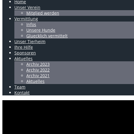
Home
Unser Verein
Mitglied werden
Vermittlung
Infos
Unsere Hunde
Gluecklich vermittelt
Unser Tierheim
Ihre Hilfe
Sponsoren
Aktuelles
Archiv 2023
Archiv 2022
Archiv 2021
Aktuelles
Team
Kontakt